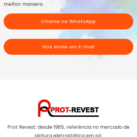
Jardins
melhor maneira.
São Miguel Paulista
Taboão da Serra
Jockey Club
Sapopemba
Cajamar
M'Boi Mirim
Tatuapé
Chame no WhatsApp
Arujá
Moema
Vila Carrão
Alphaville
Morumbi
Vila Curuçá
Mairiporã
Parelheiros
Vila Esperança
ABC
Pedreira
Nos envie um E-mail
Vila Formosa
ABCD
Sacomã
Vila Matilde
Santo Amaro
Vila Prudente
Saúde
Socorro
Vila Andrade
Vila Mariana
Prot Revest: desde 1985, referência no mercado de
pintura eletrostática em pó.