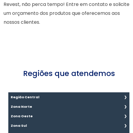
Revest, não perca tempo! Entre em contato e solicite
um orçamento dos produtos que oferecemos aos
nossos clientes.
Regiões que atendemos
Região Central
Aclimação
Zona Norte
Bela Vista
Brasilândia
Zona Oeste
Bom Retiro
Cachoeirinha
Água Branca
Zona Sul
Brás
Casa Verde
Bairro do Limão