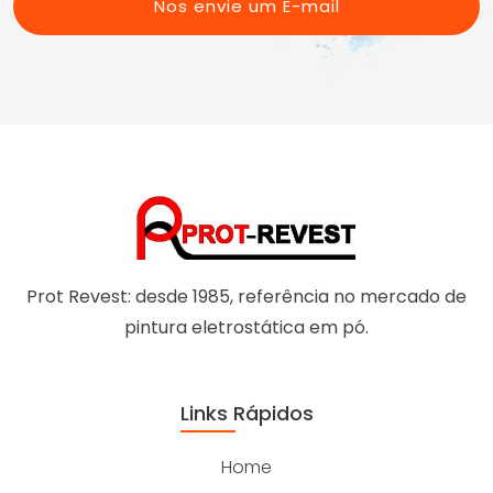
Pedreira
Nos envie um E-mail
Vila Formosa
ABCD
Sacomã
Vila Matilde
Santo Amaro
Vila Prudente
Saúde
Socorro
Vila Andrade
Vila Mariana
Prot Revest: desde 1985, referência no mercado de
pintura eletrostática em pó.
Links Rápidos
Home